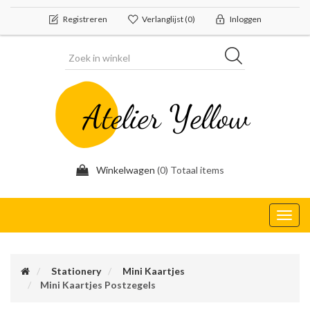
Registreren
Verlanglijst
(0)
Inloggen
Winkelwagen
(0) Totaal items
Toggl
navig
Stationery
Mini Kaartjes
Mini Kaartjes Postzegels