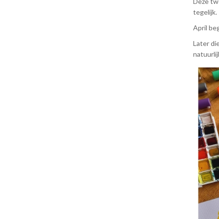
Deze twe
tegelijk.
April be
Later di
natuurli