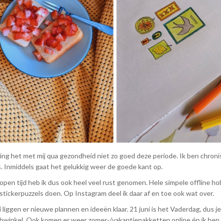
ing het met mij qua gezondheid niet zo goed deze periode. Ik ben chroni
. Inmiddels gaat het gelukkig weer de goede kant op.
open tijd heb ik dus ook heel veel rust genomen. Hele simpele offline hob
 stickerpuzzels doen. Op Instagram deel ik daar af en toe ook wat over.
i liggen er nieuwe plannen en ideeën klaar. 21 juni is het Vaderdag, du
bwinkel. Ook komen er weer zomer-/vakantiepakketten online én ik ben b