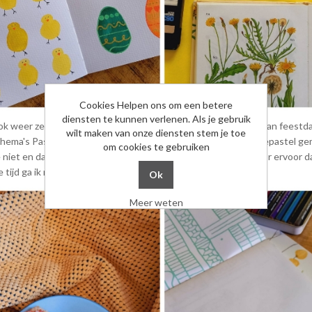
Cookies Helpen ons om een betere
diensten te kunnen verlenen. Als je gebruik
ok weer zelf veel gemaakt. Ik maak graag dingen aan de hand van feestd
wilt maken van onze diensten stem je toe
hema's Pasen en lente. Ook heb ik voor het eerst iets met oliepastel ge
om cookies te gebruiken
niet en dat was wennen voor mij. Tegelijk zorgde het daardoor ervoor da
tijd ga ik nog meer uitproberen!
Meer weten