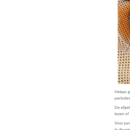
Helaas g
periodes
De afgel
lezen of
Voor jun
in de we