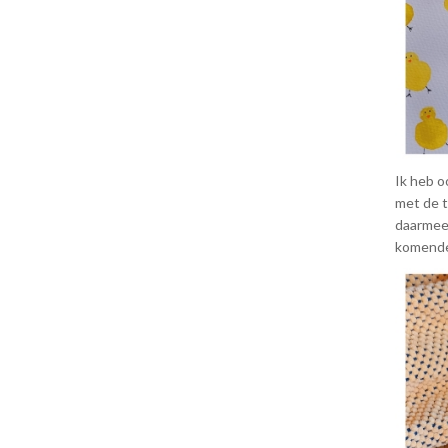
Ik heb o
met de t
daarmee 
komende 