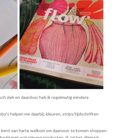
sch ziek en daardoor heb ik regelmatig mindere
by's helpen me daarbij; kleuren, strips/tijdschriften
s je bent van harte welkom om daarvoor te komen shoppen
ezig met wat nieuwe producten. Ik zal het allemaal