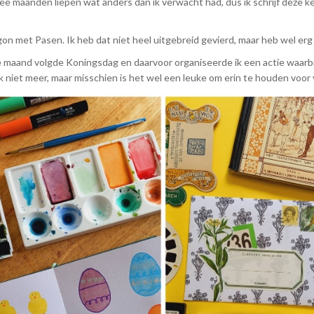
e maanden liepen wat anders dan ik verwacht had, dus ik schrijf deze 
gon met Pasen. Ik heb dat niet heel uitgebreid gevierd, maar heb wel er
e maand volgde Koningsdag en daarvoor organiseerde ik een actie waarbij 
jk niet meer, maar misschien is het wel een leuke om erin te houden voor 