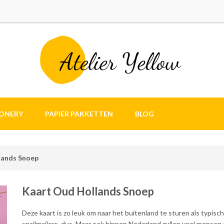
IONERY
PAPIER PAKKETTEN
BLOG
lands Snoep
Kaart Oud Hollands Snoep
Deze kaart is zo leuk om naar het buitenland te sturen als typis
snailmailers, dus. Maar ook binnen Nederland zullen veel mensen