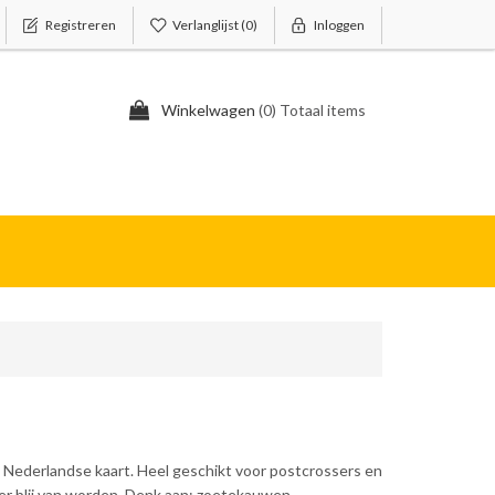
Registreren
Verlanglijst
(0)
Inloggen
Winkelwagen
(0) Totaal items
ch Nederlandse kaart. Heel geschikt voor postcrossers en
 er blij van worden. Denk aan; zoetekauwen,