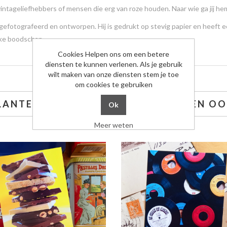
intageliefhebbers of mensen die erg van roze houden. Naar wie ga jij he
 gefotografeerd en ontworpen. Hij is gedrukt op stevig papier en heeft 
jke boodschap.
Cookies Helpen ons om een betere
diensten te kunnen verlenen. Als je gebruik
wilt maken van onze diensten stem je toe
om cookies te gebruiken
LANTEN DIE DIT KOCHTEN, KOCHTEN OO
Meer weten