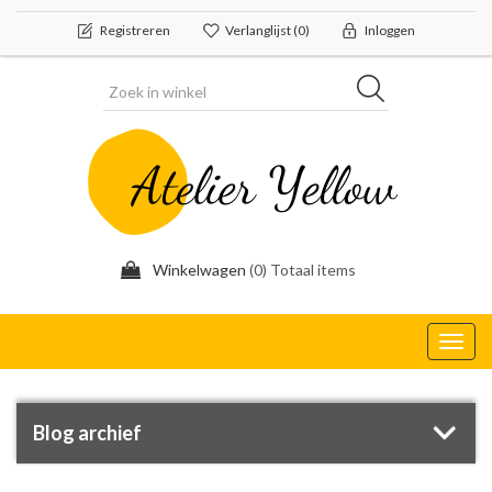
Registreren
Verlanglijst
(0)
Inloggen
Winkelwagen
(0) Totaal items
Toggl
navig
Blog archief